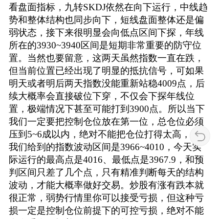
看盘面指标，九转SKDJ依然在向下运行，中线趋
势和整体结构也同步向下，短线盘面整体还是偏
弱状态，接下来很明显会向低点区间下探，年线
所在的3930~3940区间是短期非常重要的防守位
置。当然也要留意，这两天虽然指数一直在跌，
但当前位置已经出现了明显的抵抗信号，可如果
明天或者明后两天指数没能重新站稳4009点，后
续大概率会直接破位下穿，不仅会下探年线位
置，极端情况下甚至可能打到3900点。所以当下
我们一定要把控制仓位放在第一位，总仓位必须
压到5~6成以内，绝对不能把仓位打得太高，今天
我们给到的指数波动区间是3966~4010，今天实
际运行的最高点是4016、最低点是3967.9，和预
判区间只差了几个点，只有精准判断每天的结构
波动，才能大概率做好交易。炒股有涨有跌本就
很正常，弱势行情里你可以接受亏损，但这种亏
损一定是控制仓位前提下的可控亏损，绝对不能