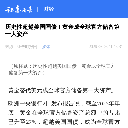
|
财经
历史性超越美国国债！黄金成全球官方储备第
一大资产
来源：
证券时报网
媒体
2026-06-03 11:13:31
（原标题：历史性超越美国国债！黄金成全球官方
储备第一大资产）
黄金替代美元成全球官方储备第一大资产。
欧洲中央银行2日发布报告说，截至2025年年
底，黄金在全球官方储备资产总额中的占比
已升至27%，超越美国国债，成为全球官方