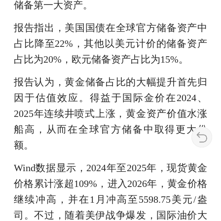
储备第一大资产。
报告指出，美国国债在全球官方储备资产中
占比降至22%，其他以美元计价的储备资产
占比为20%，欧元储备资产占比为15%。
报告认为，黄金储备占比的大幅提升首先归
因于估值效应。得益于国际金价在2024、
2025年连续井喷式上涨，黄金资产价值水涨
船高，从而在全球官方储备中取得更大份
额。
Wind数据显示，2024年至2025年，现货黄金
价格累计涨超109%，进入2026年，黄金价格
继续冲高，并在1月冲高至5598.75美元/盎
司。不过，随着美伊战争爆发，国际油价大