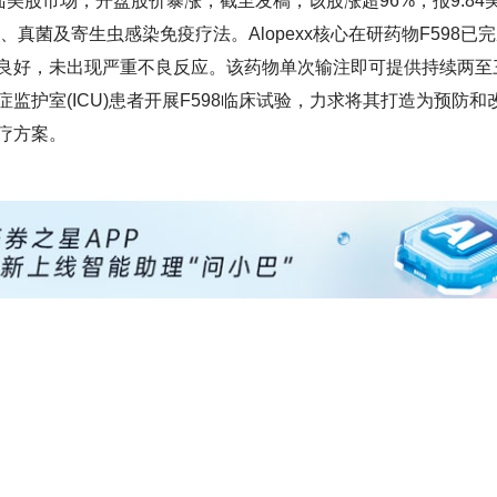
S)登陆美股市场，开盘股价暴涨，截至发稿，该股涨超96%，报9.84
真菌及寄生虫感染免疫疗法。Alopexx核心在研药物F598已
良好，未出现严重不良反应。该药物单次输注即可提供持续两至
护室(ICU)患者开展F598临床试验，力求将其打造为预防和
疗方案。