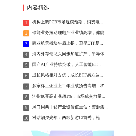
内容精选
机构上调PCB市场规模预期，消费电...
1
储能业务拉动锂电产业业绩高增，储能...
2
商业航天板块午后上扬，卫星ETF易...
3
海内外存储龙头同步加速扩产，半导体...
4
国产AI产业持续突破，人工智能ET...
5
成长风格相对占优，成长ETF易方达...
6
多家稀土企业上半年业绩预告高增，稀...
7
沪指低开高走涨超1%，市场成交放量...
8
风口词典丨钴产业链价值重估：资源集...
9
对话朝夕光年：两款新游CJ首秀，枪...
10