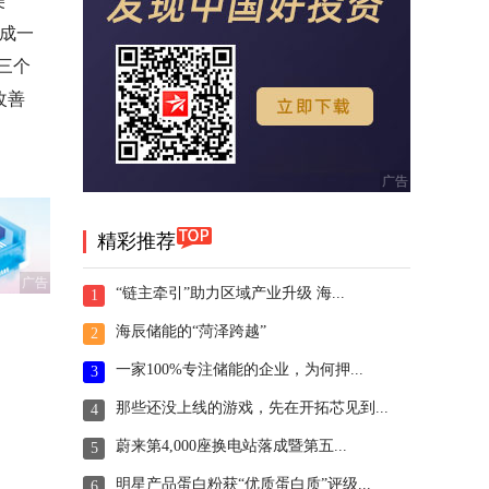
美
完成一
三个
改善
精彩推荐
广告
“链主牵引”助力区域产业升级 海...
1
海辰储能的“菏泽跨越”
2
一家100%专注储能的企业，为何押...
3
那些还没上线的游戏，先在开拓芯见到...
4
蔚来第4,000座换电站落成暨第五...
5
明星产品蛋白粉获“优质蛋白质”评级...
6