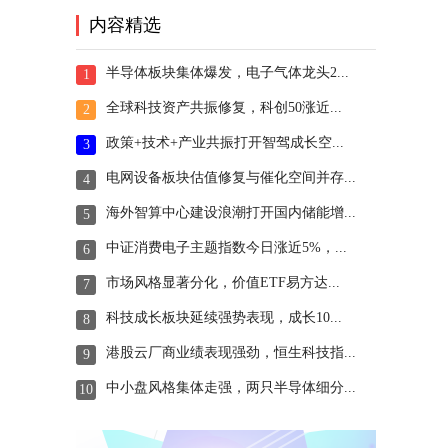
内容精选
半导体板块集体爆发，电子气体龙头2...
1
全球科技资产共振修复，科创50涨近...
2
政策+技术+产业共振打开智驾成长空...
3
电网设备板块估值修复与催化空间并存...
4
海外智算中心建设浪潮打开国内储能增...
5
中证消费电子主题指数今日涨近5%，...
6
市场风格显著分化，价值ETF易方达...
7
科技成长板块延续强势表现，成长10...
8
港股云厂商业绩表现强劲，恒生科技指...
9
中小盘风格集体走强，两只半导体细分...
10