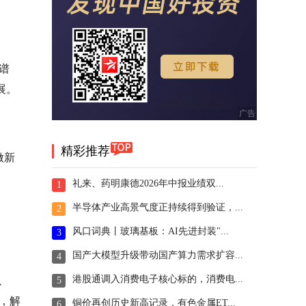
谱
展。
精彩推荐
做新
礼来、药明康德2026年中报业绩双...
1
半导体产业高景气度正持续得到验证，...
2
风口词典丨玻璃基板：AI先进封装"...
3
国产大模型升级带动国产算力需求扩容...
4
港股通调入消费电子核心标的，消费电...
、
5
前，解
铜价再创历史新高记录，有色金属ET...
6