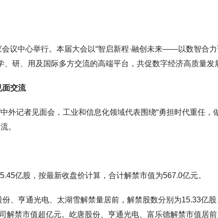
国家会议中心举行。本届大会以“智启新程·融创未来——以数智合力
、学、研、用及国际多方交流的高端平台，共促数字经济高质量发
见面交流
者”中外记者见面会，工业和信息化领域代表围绕“勇担时代重任，
交流。
.45亿股，按最新收盘价计算，合计解禁市值为567.0亿元。
份、亨通光电、太湖雪解禁量居前，解禁股数分别为15.33亿股
，1家公司解禁市值超亿元。屹唐股份、亨通光电、富乐德解禁市值居