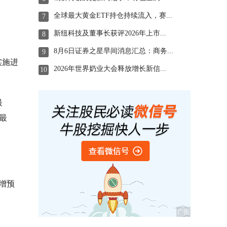
全球最大黄金ETF持仓持续流入，赛...
7
新纽科技及董事长获评2026年上市...
8
8月6日证券之星早间消息汇总：商务...
9
实施进
2026年世界奶业大会释放增长新信...
10
最
最
增预