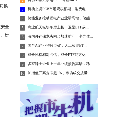
2
切换
机构上调PCB市场规模预期，消费电...
3
储能业务拉动锂电产业业绩高增，储能...
4
在安全
商业航天板块午后上扬，卫星ETF易...
5
毒、粉
海内外存储龙头同步加速扩产，半导体...
6
国产AI产业持续突破，人工智能ET...
7
成长风格相对占优，成长ETF易方达...
8
多家稀土企业上半年业绩预告高增，稀...
9
沪指低开高走涨超1%，市场成交放量...
10