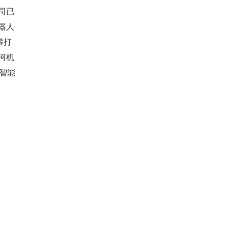
司已
器人
罐打
河机
智能