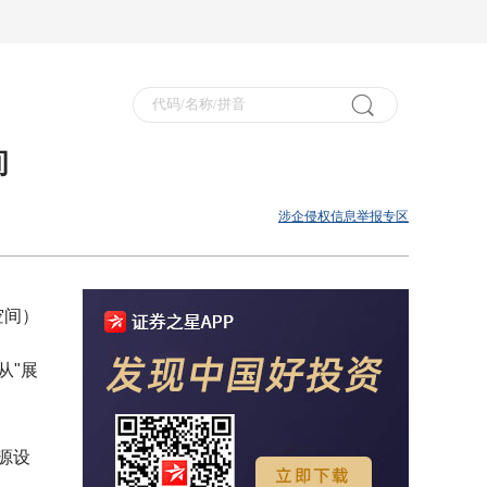
间
涉企侵权信息举报专区
空间）
从"展
源设