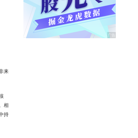
非来
核
。相
中持