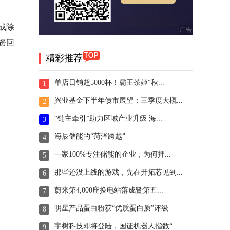
成除
资回
精彩推荐
单店日销超5000杯！霸王茶姬“秋...
1
兴业基金下半年债市展望：三季度大概...
2
“链主牵引”助力区域产业升级 海...
3
海辰储能的“菏泽跨越”
4
一家100%专注储能的企业，为何押...
5
那些还没上线的游戏，先在开拓芯见到...
6
蔚来第4,000座换电站落成暨第五...
7
明星产品蛋白粉获“优质蛋白质”评级...
8
宇树科技即将登陆，国证机器人指数“...
9