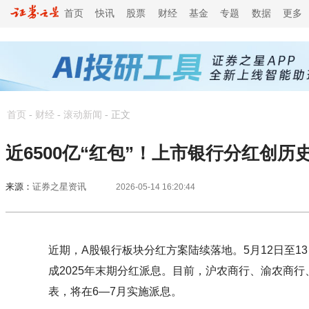
首页
快讯
股票
财经
基金
专题
数据
更多
首页
-
财经
-
滚动新闻
-
正文
近6500亿“红包”！上市银行分红创历
来源：
证券之星资讯
2026-05-14 16:20:44
近期，A股银行板块分红方案陆续落地。5月12日至1
成2025年末期分红派息。目前，沪农商行、渝农商
表，将在6—7月实施派息。