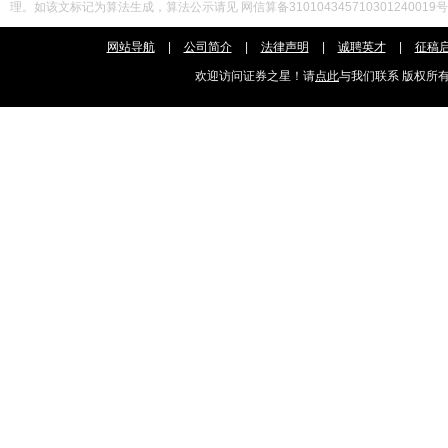
理。如该文标记为算法生成，算法公示请见 网信算备310104345710301240019
网站导航
|
公司简介
|
法律声明
|
诚聘英才
|
征稿
欢迎访问证券之星！请
点此
与我们联系 版权所有： C