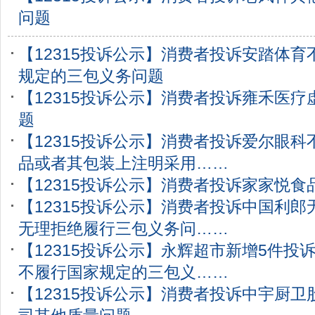
问题
【12315投诉公示】消费者投诉安踏体育
规定的三包义务问题
【12315投诉公示】消费者投诉雍禾医疗
题
【12315投诉公示】消费者投诉爱尔眼科
品或者其包装上注明采用……
【12315投诉公示】消费者投诉家家悦食
【12315投诉公示】消费者投诉中国利郎
无理拒绝履行三包义务问……
【12315投诉公示】永辉超市新增5件投
不履行国家规定的三包义……
【12315投诉公示】消费者投诉中宇厨卫